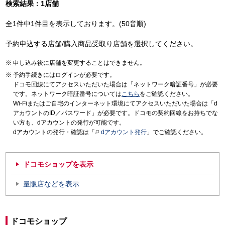
検索結果：1店舗
全1件中1件目を表示しております。(50音順)
予約申込する店舗/購入商品受取り店舗を選択してください。
申し込み後に店舗を変更することはできません。
予約手続きにはログインが必要です。
ドコモ回線にてアクセスいただいた場合は「ネットワーク暗証番号」が必要
です。ネットワーク暗証番号については
こちら
をご確認ください。
Wi-Fiまたはご自宅のインターネット環境にてアクセスいただいた場合は「d
アカウントのID／パスワード」が必要です。ドコモの契約回線をお持ちでな
い方も、dアカウントの発行が可能です。
dアカウントの発行・確認は「
dアカウント発行
」でご確認ください。
ドコモショップを表示
量販店などを表示
ドコモショップ