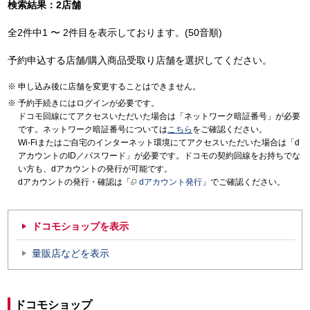
検索結果：2店舗
全2件中1 〜 2件目を表示しております。(50音順)
予約申込する店舗/購入商品受取り店舗を選択してください。
申し込み後に店舗を変更することはできません。
予約手続きにはログインが必要です。
ドコモ回線にてアクセスいただいた場合は「ネットワーク暗証番号」が必要
です。ネットワーク暗証番号については
こちら
をご確認ください。
Wi-Fiまたはご自宅のインターネット環境にてアクセスいただいた場合は「d
アカウントのID／パスワード」が必要です。ドコモの契約回線をお持ちでな
い方も、dアカウントの発行が可能です。
dアカウントの発行・確認は「
dアカウント発行
」でご確認ください。
ドコモショップを表示
量販店などを表示
ドコモショップ