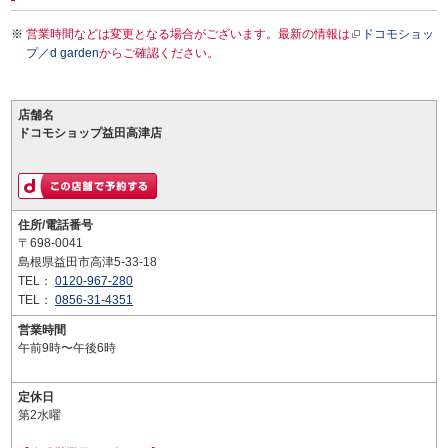
営業時間などは変更となる場合がございます。最新の情報は
ドコモショッ
プ／d garden
からご確認ください。
店舗名
ドコモショップ益田高津店
住所/電話番号
〒698-0041
島根県益田市高津5-33-18
TEL：
0120-967-280
TEL：
0856-31-4351
営業時間
午前9時〜午後6時
定休日
第2水曜