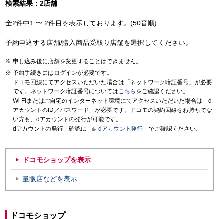
検索結果：2店舗
全2件中1 〜 2件目を表示しております。(50音順)
予約申込する店舗/購入商品受取り店舗を選択してください。
申し込み後に店舗を変更することはできません。
予約手続きにはログインが必要です。
ドコモ回線にてアクセスいただいた場合は「ネットワーク暗証番号」が必要
です。ネットワーク暗証番号については
こちら
をご確認ください。
Wi-Fiまたはご自宅のインターネット環境にてアクセスいただいた場合は「d
アカウントのID／パスワード」が必要です。ドコモの契約回線をお持ちでな
い方も、dアカウントの発行が可能です。
dアカウントの発行・確認は「
dアカウント発行
」でご確認ください。
ドコモショップを表示
量販店などを表示
ドコモショップ