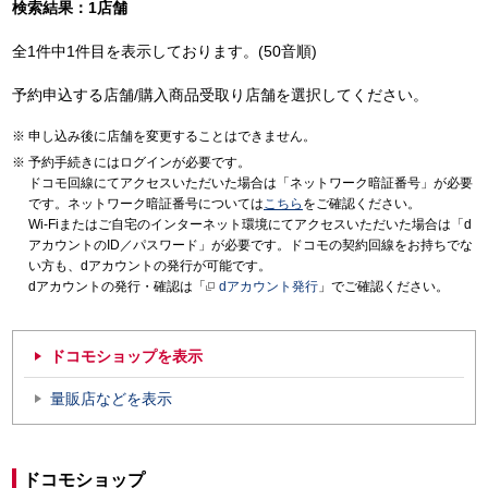
検索結果：1店舗
全1件中1件目を表示しております。(50音順)
予約申込する店舗/購入商品受取り店舗を選択してください。
申し込み後に店舗を変更することはできません。
予約手続きにはログインが必要です。
ドコモ回線にてアクセスいただいた場合は「ネットワーク暗証番号」が必要
です。ネットワーク暗証番号については
こちら
をご確認ください。
Wi-Fiまたはご自宅のインターネット環境にてアクセスいただいた場合は「d
アカウントのID／パスワード」が必要です。ドコモの契約回線をお持ちでな
い方も、dアカウントの発行が可能です。
dアカウントの発行・確認は「
dアカウント発行
」でご確認ください。
ドコモショップを表示
量販店などを表示
ドコモショップ