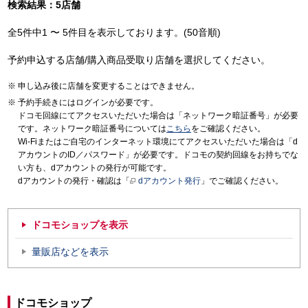
検索結果：5店舗
全5件中1 〜 5件目を表示しております。(50音順)
予約申込する店舗/購入商品受取り店舗を選択してください。
申し込み後に店舗を変更することはできません。
予約手続きにはログインが必要です。
ドコモ回線にてアクセスいただいた場合は「ネットワーク暗証番号」が必要
です。ネットワーク暗証番号については
こちら
をご確認ください。
Wi-Fiまたはご自宅のインターネット環境にてアクセスいただいた場合は「d
アカウントのID／パスワード」が必要です。ドコモの契約回線をお持ちでな
い方も、dアカウントの発行が可能です。
dアカウントの発行・確認は「
dアカウント発行
」でご確認ください。
ドコモショップを表示
量販店などを表示
ドコモショップ