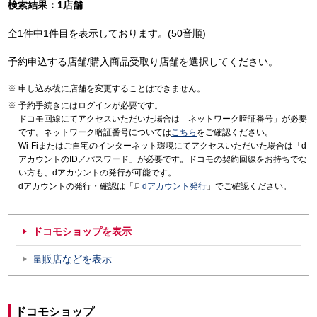
検索結果：1店舗
全1件中1件目を表示しております。(50音順)
予約申込する店舗/購入商品受取り店舗を選択してください。
申し込み後に店舗を変更することはできません。
予約手続きにはログインが必要です。
ドコモ回線にてアクセスいただいた場合は「ネットワーク暗証番号」が必要
です。ネットワーク暗証番号については
こちら
をご確認ください。
Wi-Fiまたはご自宅のインターネット環境にてアクセスいただいた場合は「d
アカウントのID／パスワード」が必要です。ドコモの契約回線をお持ちでな
い方も、dアカウントの発行が可能です。
dアカウントの発行・確認は「
dアカウント発行
」でご確認ください。
ドコモショップを表示
量販店などを表示
ドコモショップ