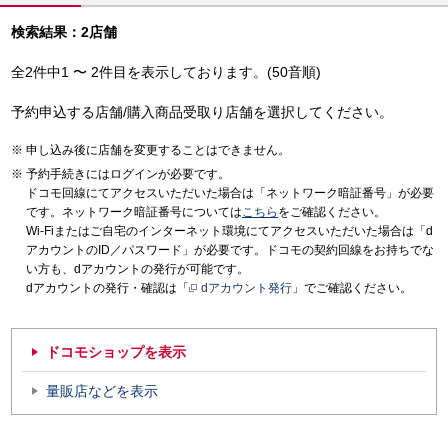
検索結果：2店舗
全2件中1 〜 2件目を表示しております。(50音順)
予約申込する店舗/購入商品受取り店舗を選択してください。
申し込み後に店舗を変更することはできません。
予約手続きにはログインが必要です。
ドコモ回線にてアクセスいただいた場合は「ネットワーク暗証番号」が必要
です。ネットワーク暗証番号については
こちら
をご確認ください。
Wi-Fiまたはご自宅のインターネット環境にてアクセスいただいた場合は「d
アカウントのID／パスワード」が必要です。ドコモの契約回線をお持ちでな
い方も、dアカウントの発行が可能です。
dアカウントの発行・確認は「
dアカウント発行
」でご確認ください。
ドコモショップを表示
量販店などを表示