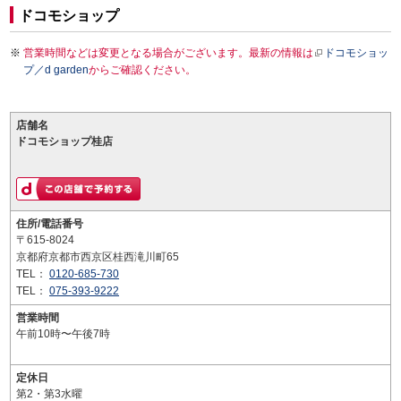
ドコモショップ
営業時間などは変更となる場合がございます。最新の情報は
ドコモショッ
プ／d garden
からご確認ください。
店舗名
ドコモショップ桂店
住所/電話番号
〒615-8024
京都府京都市西京区桂西滝川町65
TEL：
0120-685-730
TEL：
075-393-9222
営業時間
午前10時〜午後7時
定休日
第2・第3水曜