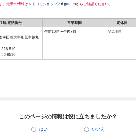
す。最新の情報は
ドコモショップ／d garden
からご確認ください。
住所/電話番号
営業時間
定休日
7
午前10時〜午後7時
第2月曜
郡幸田町大字相見字越丸
-826-510
-56-6510
このページの情報は役に立ちましたか？
はい
いいえ