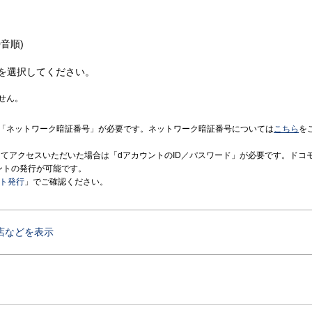
音順)
を選択してください。
せん。
「ネットワーク暗証番号」が必要です。ネットワーク暗証番号については
こちら
を
境にてアクセスいただいた場合は「dアカウントのID／パスワード」が必要です。ドコ
ントの発行が可能です。
ント発行
」でご確認ください。
店などを表示