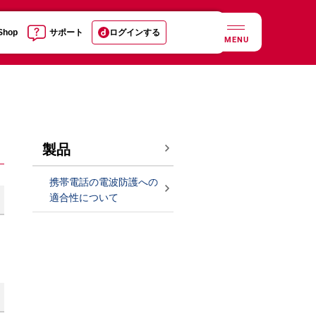
 Shop
サポート
ログインする
MENU
製品
携帯電話の電波防護への
適合性について