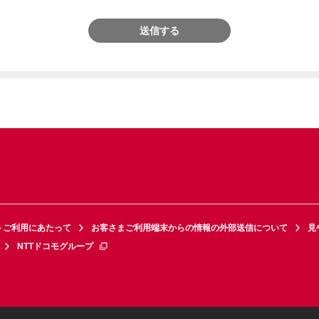
送信する
トご利用にあたって
お客さまご利用端末からの情報の外部送信について
見
NTTドコモグループ