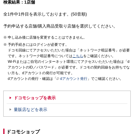
検索結果：1店舗
全1件中1件目を表示しております。(50音順)
予約申込する店舗/購入商品受取り店舗を選択してください。
申し込み後に店舗を変更することはできません。
予約手続きにはログインが必要です。
ドコモ回線にてアクセスいただいた場合は「ネットワーク暗証番号」が必要
です。ネットワーク暗証番号については
こちら
をご確認ください。
Wi-Fiまたはご自宅のインターネット環境にてアクセスいただいた場合は「d
アカウントのID／パスワード」が必要です。ドコモの契約回線をお持ちでな
い方も、dアカウントの発行が可能です。
dアカウントの発行・確認は「
dアカウント発行
」でご確認ください。
ドコモショップを表示
量販店などを表示
ドコモショップ