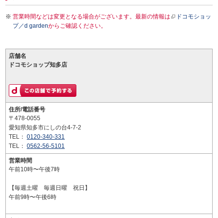
営業時間などは変更となる場合がございます。最新の情報は
ドコモショッ
プ／d garden
からご確認ください。
店舗名
ドコモショップ知多店
住所/電話番号
〒478-0055
愛知県知多市にしの台4-7-2
TEL：
0120-340-331
TEL：
0562-56-5101
営業時間
午前10時〜午後7時
【毎週土曜 毎週日曜 祝日】
午前9時〜午後6時