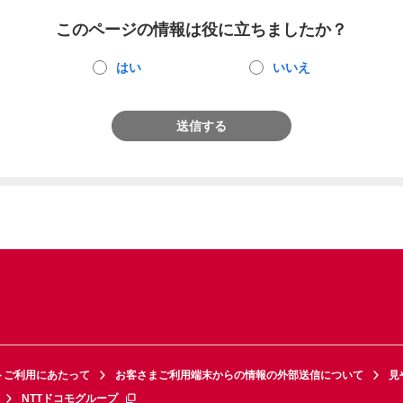
このページの情報は役に立ちましたか？
はい
いいえ
送信する
トご利用にあたって
お客さまご利用端末からの情報の外部送信について
見
NTTドコモグループ