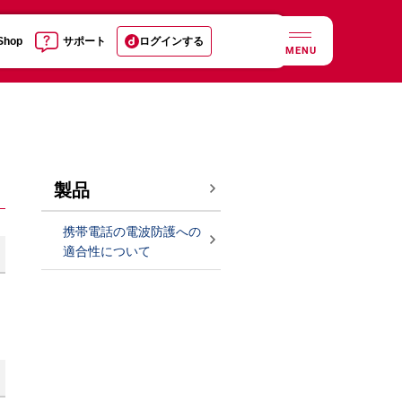
 Shop
サポート
ログインする
MENU
製品
携帯電話の電波防護への
適合性について