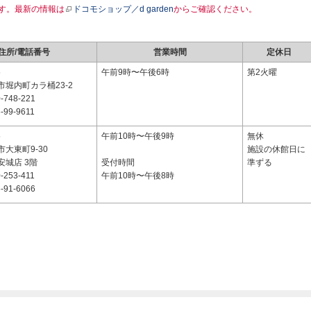
す。最新の情報は
ドコモショップ／d garden
からご確認ください。
住所/電話番号
営業時間
定休日
5
午前9時〜午後6時
第2火曜
堀内町カラ桶23-2
-748-221
-99-9611
5
午前10時〜午後9時
無休
大東町9-30
施設の休館日に
安城店 3階
受付時間
準ずる
-253-411
午前10時〜午後8時
-91-6066