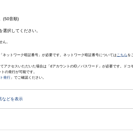
(50音順)
を選択してください。
せん。
「ネットワーク暗証番号」が必要です。ネットワーク暗証番号については
こちら
を
境にてアクセスいただいた場合は「dアカウントのID／パスワード」が必要です。ドコ
ントの発行が可能です。
ント発行
」でご確認ください。
店などを表示