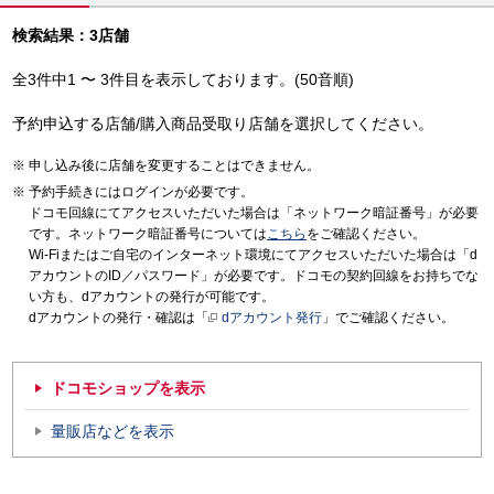
検索結果：3店舗
全3件中1 〜 3件目を表示しております。(50音順)
予約申込する店舗/購入商品受取り店舗を選択してください。
申し込み後に店舗を変更することはできません。
予約手続きにはログインが必要です。
ドコモ回線にてアクセスいただいた場合は「ネットワーク暗証番号」が必要
です。ネットワーク暗証番号については
こちら
をご確認ください。
Wi-Fiまたはご自宅のインターネット環境にてアクセスいただいた場合は「d
アカウントのID／パスワード」が必要です。ドコモの契約回線をお持ちでな
い方も、dアカウントの発行が可能です。
dアカウントの発行・確認は「
dアカウント発行
」でご確認ください。
ドコモショップを表示
量販店などを表示