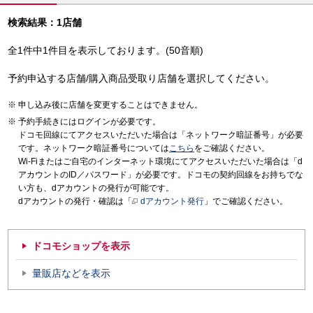
検索結果：1店舗
全1件中1件目を表示しております。(50音順)
予約申込する店舗/購入商品受取り店舗を選択してください。
申し込み後に店舗を変更することはできません。
予約手続きにはログインが必要です。
ドコモ回線にてアクセスいただいた場合は「ネットワーク暗証番号」が必要
です。ネットワーク暗証番号については
こちら
をご確認ください。
Wi-Fiまたはご自宅のインターネット環境にてアクセスいただいた場合は「d
アカウントのID／パスワード」が必要です。ドコモの契約回線をお持ちでな
い方も、dアカウントの発行が可能です。
dアカウントの発行・確認は「
dアカウント発行
」でご確認ください。
ドコモショップを表示
量販店などを表示