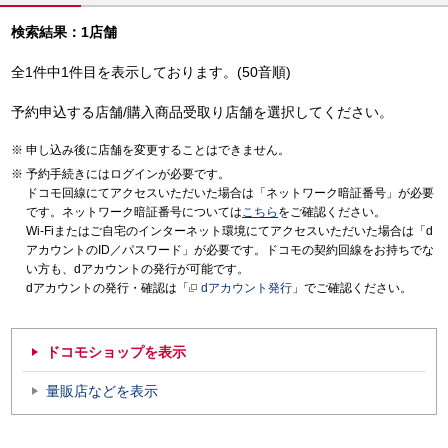
検索結果：1店舗
全1件中1件目を表示しております。(50音順)
予約申込する店舗/購入商品受取り店舗を選択してください。
申し込み後に店舗を変更することはできません。
予約手続きにはログインが必要です。
ドコモ回線にてアクセスいただいた場合は「ネットワーク暗証番号」が必要
です。ネットワーク暗証番号については
こちら
をご確認ください。
Wi-Fiまたはご自宅のインターネット環境にてアクセスいただいた場合は「d
アカウントのID／パスワード」が必要です。ドコモの契約回線をお持ちでな
い方も、dアカウントの発行が可能です。
dアカウントの発行・確認は「
dアカウント発行
」でご確認ください。
ドコモショップを表示
量販店などを表示