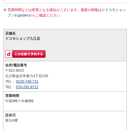
営業時間などは変更となる場合がございます。最新の情報は
ドコモショッ
プ／d garden
からご確認ください。
店舗名
ドコモショップ入江店
住所/電話番号
〒921-8015
石川県金沢市東力4丁目236
TEL：
0120-748-711
TEL：
076-292-8711
営業時間
午前9時〜午後6時
定休日
第3火曜