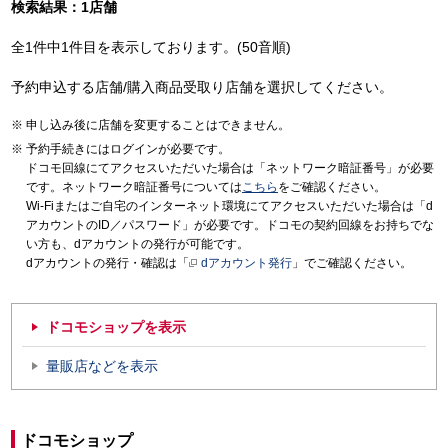
検索結果：1店舗
全1件中1件目を表示しております。(50音順)
予約申込する店舗/購入商品受取り店舗を選択してください。
申し込み後に店舗を変更することはできません。
予約手続きにはログインが必要です。
ドコモ回線にてアクセスいただいた場合は「ネットワーク暗証番号」が必要
です。ネットワーク暗証番号については
こちら
をご確認ください。
Wi-Fiまたはご自宅のインターネット環境にてアクセスいただいた場合は「d
アカウントのID／パスワード」が必要です。ドコモの契約回線をお持ちでな
い方も、dアカウントの発行が可能です。
dアカウントの発行・確認は「
dアカウント発行
」でご確認ください。
ドコモショップを表示
量販店などを表示
ドコモショップ