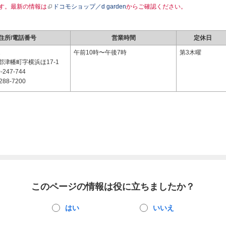
す。最新の情報は
ドコモショップ／d garden
からご確認ください。
住所/電話番号
営業時間
定休日
1
午前10時〜午後7時
第3木曜
津幡町字横浜ほ17-1
-247-744
288-7200
このページの情報は役に立ちましたか？
はい
いいえ