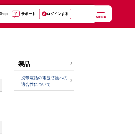
 Shop
サポート
ログインする
MENU
製品
携帯電話の電波防護への
適合性について