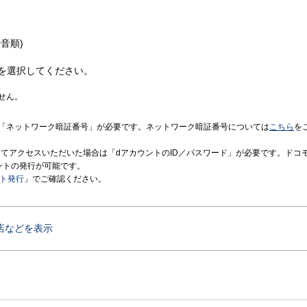
音順)
を選択してください。
せん。
「ネットワーク暗証番号」が必要です。ネットワーク暗証番号については
こちら
を
境にてアクセスいただいた場合は「dアカウントのID／パスワード」が必要です。ドコ
ントの発行が可能です。
ント発行
」でご確認ください。
店などを表示