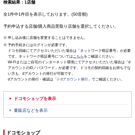
検索結果：1店舗
全1件中1件目を表示しております。(50音順)
予約申込する店舗/購入商品受取り店舗を選択してください。
申し込み後に店舗を変更することはできません。
予約手続きにはログインが必要です。
ドコモ回線にてアクセスいただいた場合は「ネットワーク暗証番号」が必要
です。ネットワーク暗証番号については
こちら
をご確認ください。
Wi-Fiまたはご自宅のインターネット環境にてアクセスいただいた場合は「d
アカウントのID／パスワード」が必要です。ドコモの契約回線をお持ちでな
い方も、dアカウントの発行が可能です。
dアカウントの発行・確認は「
dアカウント発行
」でご確認ください。
ドコモショップを表示
量販店などを表示
ドコモショップ