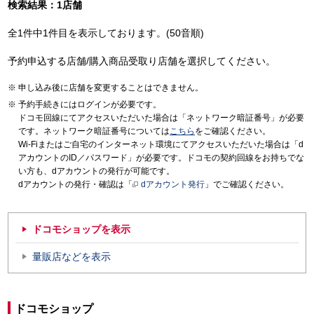
検索結果：1店舗
全1件中1件目を表示しております。(50音順)
予約申込する店舗/購入商品受取り店舗を選択してください。
申し込み後に店舗を変更することはできません。
予約手続きにはログインが必要です。
ドコモ回線にてアクセスいただいた場合は「ネットワーク暗証番号」が必要
です。ネットワーク暗証番号については
こちら
をご確認ください。
Wi-Fiまたはご自宅のインターネット環境にてアクセスいただいた場合は「d
アカウントのID／パスワード」が必要です。ドコモの契約回線をお持ちでな
い方も、dアカウントの発行が可能です。
dアカウントの発行・確認は「
dアカウント発行
」でご確認ください。
ドコモショップを表示
量販店などを表示
ドコモショップ