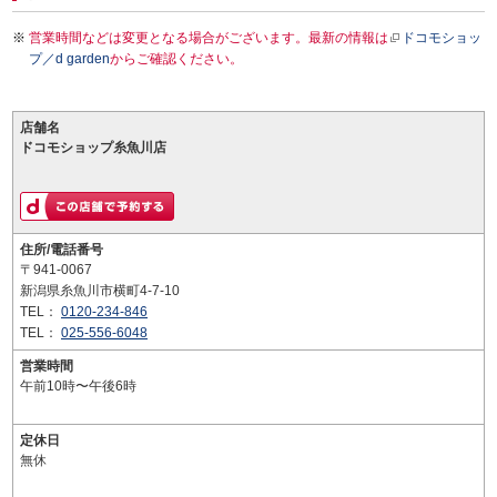
営業時間などは変更となる場合がございます。最新の情報は
ドコモショッ
プ／d garden
からご確認ください。
店舗名
ドコモショップ糸魚川店
住所/電話番号
〒941-0067
新潟県糸魚川市横町4-7-10
TEL：
0120-234-846
TEL：
025-556-6048
営業時間
午前10時〜午後6時
定休日
無休