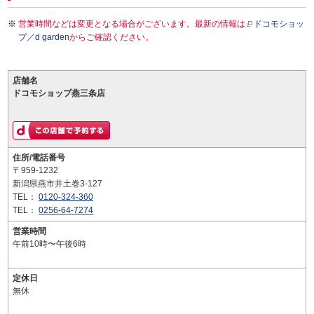
営業時間などは変更となる場合がございます。最新の情報は
ドコモショッ
プ／d garden
からご確認ください。
店舗名
ドコモショップ燕三条店
住所/電話番号
〒959-1232
新潟県燕市井土巻3-127
TEL：
0120-324-360
TEL：
0256-64-7274
営業時間
午前10時〜午後6時
定休日
無休