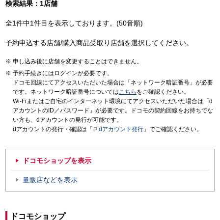
検索結果：1店舗
全1件中1件目を表示しております。(50音順)
予約申込する店舗/購入商品受取り店舗を選択してください。
申し込み後に店舗を変更することはできません。
予約手続きにはログインが必要です。
ドコモ回線にてアクセスいただいた場合は「ネットワーク暗証番号」が必要
です。ネットワーク暗証番号については
こちら
をご確認ください。
Wi-Fiまたはご自宅のインターネット環境にてアクセスいただいた場合は「d
アカウントのID／パスワード」が必要です。ドコモの契約回線をお持ちでな
い方も、dアカウントの発行が可能です。
dアカウントの発行・確認は「
dアカウント発行
」でご確認ください。
ドコモショップを表示
量販店などを表示
ドコモショップ