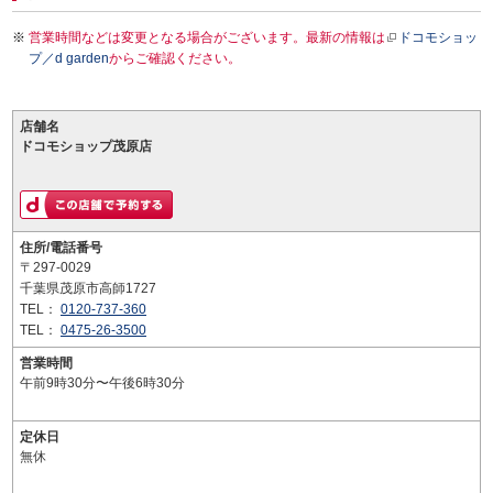
営業時間などは変更となる場合がございます。最新の情報は
ドコモショッ
プ／d garden
からご確認ください。
店舗名
ドコモショップ茂原店
住所/電話番号
〒297-0029
千葉県茂原市高師1727
TEL：
0120-737-360
TEL：
0475-26-3500
営業時間
午前9時30分〜午後6時30分
定休日
無休