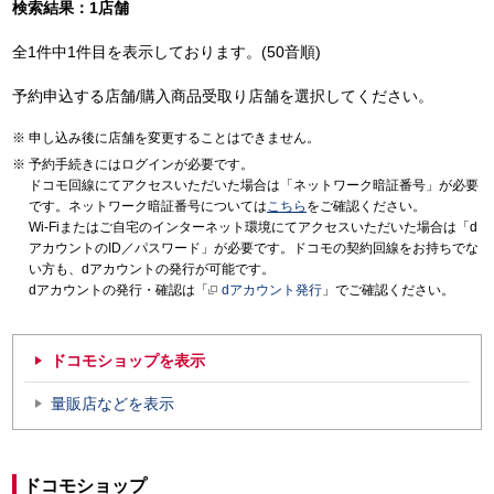
検索結果：1店舗
全1件中1件目を表示しております。(50音順)
予約申込する店舗/購入商品受取り店舗を選択してください。
申し込み後に店舗を変更することはできません。
予約手続きにはログインが必要です。
ドコモ回線にてアクセスいただいた場合は「ネットワーク暗証番号」が必要
です。ネットワーク暗証番号については
こちら
をご確認ください。
Wi-Fiまたはご自宅のインターネット環境にてアクセスいただいた場合は「d
アカウントのID／パスワード」が必要です。ドコモの契約回線をお持ちでな
い方も、dアカウントの発行が可能です。
dアカウントの発行・確認は「
dアカウント発行
」でご確認ください。
ドコモショップを表示
量販店などを表示
ドコモショップ