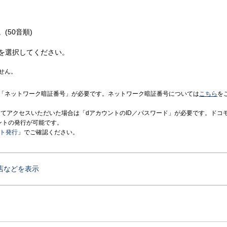
(50音順)
を選択してください。
せん。
「ネットワーク暗証番号」が必要です。ネットワーク暗証番号については
こちら
を
境にてアクセスいただいた場合は「dアカウントのID／パスワード」が必要です。ドコ
ントの発行が可能です。
ント発行
」でご確認ください。
店などを表示