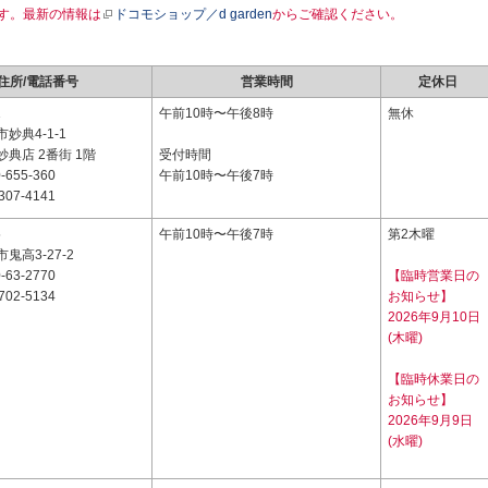
す。最新の情報は
ドコモショップ／d garden
からご確認ください。
住所/電話番号
営業時間
定休日
1
午前10時〜午後8時
無休
妙典4-1-1
典店 2番街 1階
受付時間
-655-360
午前10時〜午後7時
307-4141
5
午前10時〜午後7時
第2木曜
鬼高3-27-2
-63-2770
【臨時営業日の
702-5134
お知らせ】
2026年9月10日
(木曜)
【臨時休業日の
お知らせ】
2026年9月9日
(水曜)