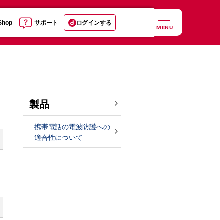
 Shop
サポート
ログインする
MENU
製品
携帯電話の電波防護への
適合性について