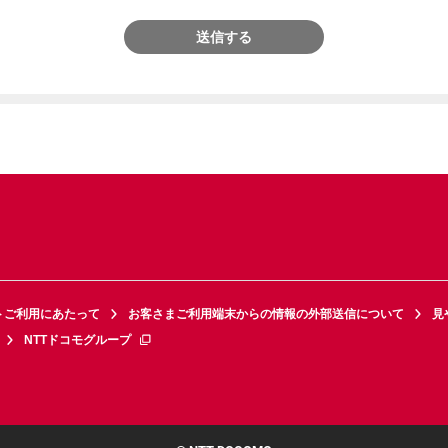
送信する
トご利用にあたって
お客さまご利用端末からの情報の外部送信について
見
NTTドコモグループ