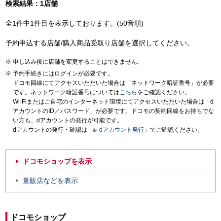
検索結果：1店舗
全1件中1件目を表示しております。(50音順)
予約申込する店舗/購入商品受取り店舗を選択してください。
申し込み後に店舗を変更することはできません。
予約手続きにはログインが必要です。
ドコモ回線にてアクセスいただいた場合は「ネットワーク暗証番号」が必要
です。ネットワーク暗証番号については
こちら
をご確認ください。
Wi-Fiまたはご自宅のインターネット環境にてアクセスいただいた場合は「d
アカウントのID／パスワード」が必要です。ドコモの契約回線をお持ちでな
い方も、dアカウントの発行が可能です。
dアカウントの発行・確認は「
dアカウント発行
」でご確認ください。
ドコモショップを表示
量販店などを表示
ドコモショップ