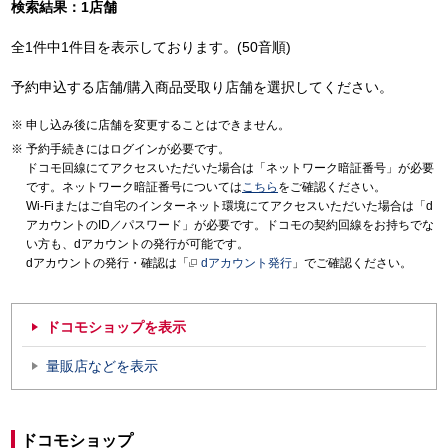
検索結果：1店舗
全1件中1件目を表示しております。(50音順)
予約申込する店舗/購入商品受取り店舗を選択してください。
申し込み後に店舗を変更することはできません。
予約手続きにはログインが必要です。
ドコモ回線にてアクセスいただいた場合は「ネットワーク暗証番号」が必要
です。ネットワーク暗証番号については
こちら
をご確認ください。
Wi-Fiまたはご自宅のインターネット環境にてアクセスいただいた場合は「d
アカウントのID／パスワード」が必要です。ドコモの契約回線をお持ちでな
い方も、dアカウントの発行が可能です。
dアカウントの発行・確認は「
dアカウント発行
」でご確認ください。
ドコモショップを表示
量販店などを表示
ドコモショップ