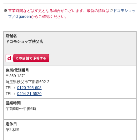
営業時間などは変更となる場合がございます。最新の情報は
ドコモショッ
プ／d garden
からご確認ください。
店舗名
ドコモショップ秩父店
住所/電話番号
〒369-1871
埼玉県秩父市下影森692-2
TEL：
0120-795-608
TEL：
0494-21-5520
営業時間
午前9時〜午後6時
定休日
第2木曜