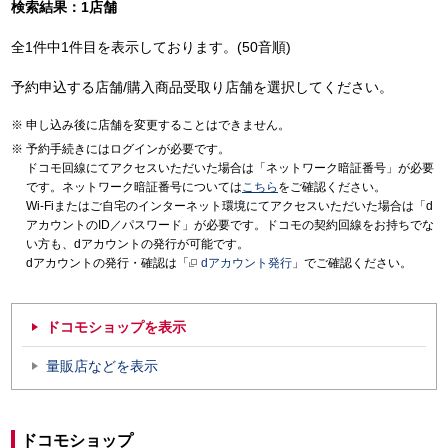
検索結果：1店舗
全1件中1件目を表示しております。(50音順)
予約申込する店舗/購入商品受取り店舗を選択してください。
申し込み後に店舗を変更することはできません。
予約手続きにはログインが必要です。
ドコモ回線にてアクセスいただいた場合は「ネットワーク暗証番号」が必要
です。ネットワーク暗証番号については
こちら
をご確認ください。
Wi-Fiまたはご自宅のインターネット環境にてアクセスいただいた場合は「d
アカウントのID／パスワード」が必要です。ドコモの契約回線をお持ちでな
い方も、dアカウントの発行が可能です。
dアカウントの発行・確認は「
dアカウント発行
」でご確認ください。
ドコモショップを表示
量販店などを表示
ドコモショップ