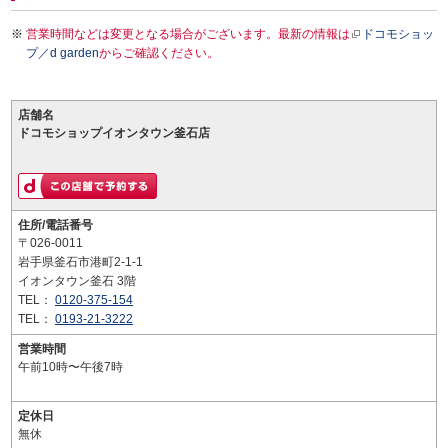
営業時間などは変更となる場合がございます。最新の情報は
ドコモショッ
プ／d garden
からご確認ください。
店舗名
ドコモショップイオンタウン釜石店
住所/電話番号
〒026-0011
岩手県釜石市港町2-1-1
イオンタウン釜石 3階
TEL：
0120-375-154
TEL：
0193-21-3222
営業時間
午前10時〜午後7時
定休日
無休