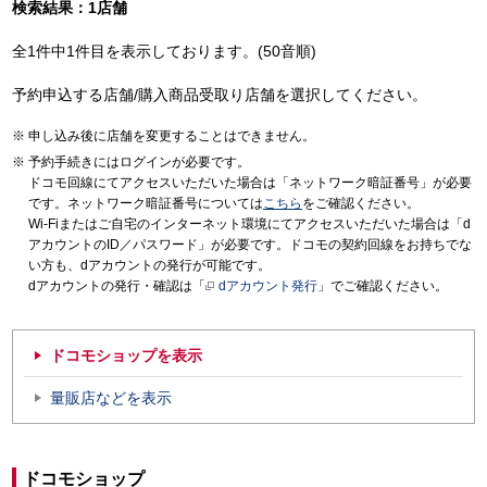
検索結果：1店舗
全1件中1件目を表示しております。(50音順)
予約申込する店舗/購入商品受取り店舗を選択してください。
申し込み後に店舗を変更することはできません。
予約手続きにはログインが必要です。
ドコモ回線にてアクセスいただいた場合は「ネットワーク暗証番号」が必要
です。ネットワーク暗証番号については
こちら
をご確認ください。
Wi-Fiまたはご自宅のインターネット環境にてアクセスいただいた場合は「d
アカウントのID／パスワード」が必要です。ドコモの契約回線をお持ちでな
い方も、dアカウントの発行が可能です。
dアカウントの発行・確認は「
dアカウント発行
」でご確認ください。
ドコモショップを表示
量販店などを表示
ドコモショップ