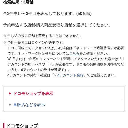
検索結果：3店舗
全3件中1 〜 3件目を表示しております。(50音順)
予約申込する店舗/購入商品受取り店舗を選択してください。
申し込み後に店舗を変更することはできません。
予約手続きにはログインが必要です。
ドコモ回線にてアクセスいただいた場合は「ネットワーク暗証番号」が必要
です。ネットワーク暗証番号については
こちら
をご確認ください。
Wi-Fiまたはご自宅のインターネット環境にてアクセスいただいた場合は「d
アカウントのID／パスワード」が必要です。ドコモの契約回線をお持ちでな
い方も、dアカウントの発行が可能です。
dアカウントの発行・確認は「
dアカウント発行
」でご確認ください。
ドコモショップを表示
量販店などを表示
ドコモショップ