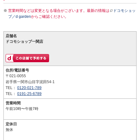
営業時間などは変更となる場合がございます。最新の情報は
ドコモショッ
プ／d garden
からご確認ください。
店舗名
ドコモショップ一関店
住所/電話番号
〒021-0055
岩手県一関市山目字泥田54-1
TEL：
0120-021-789
TEL：
0191-25-6789
営業時間
午前10時〜午後7時
定休日
無休