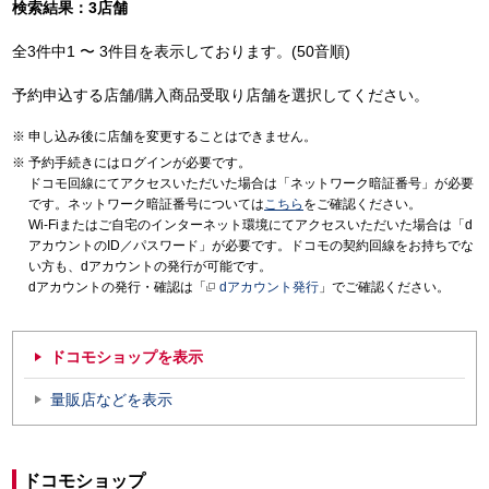
検索結果：3店舗
全3件中1 〜 3件目を表示しております。(50音順)
予約申込する店舗/購入商品受取り店舗を選択してください。
申し込み後に店舗を変更することはできません。
予約手続きにはログインが必要です。
ドコモ回線にてアクセスいただいた場合は「ネットワーク暗証番号」が必要
です。ネットワーク暗証番号については
こちら
をご確認ください。
Wi-Fiまたはご自宅のインターネット環境にてアクセスいただいた場合は「d
アカウントのID／パスワード」が必要です。ドコモの契約回線をお持ちでな
い方も、dアカウントの発行が可能です。
dアカウントの発行・確認は「
dアカウント発行
」でご確認ください。
ドコモショップを表示
量販店などを表示
ドコモショップ