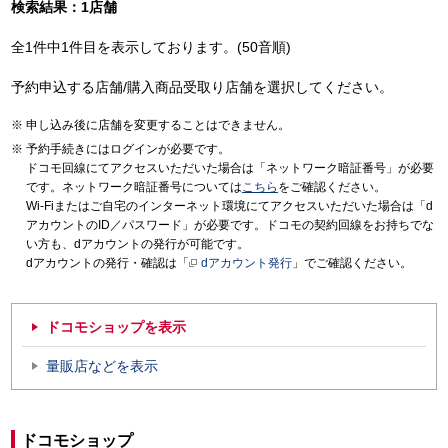
検索結果：1店舗
全1件中1件目を表示しております。(50音順)
予約申込する店舗/購入商品受取り店舗を選択してください。
申し込み後に店舗を変更することはできません。
予約手続きにはログインが必要です。
ドコモ回線にてアクセスいただいた場合は「ネットワーク暗証番号」が必要
です。ネットワーク暗証番号については
こちら
をご確認ください。
Wi-Fiまたはご自宅のインターネット環境にてアクセスいただいた場合は「d
アカウントのID／パスワード」が必要です。ドコモの契約回線をお持ちでな
い方も、dアカウントの発行が可能です。
dアカウントの発行・確認は「
dアカウント発行
」でご確認ください。
ドコモショップを表示
量販店などを表示
ドコモショップ