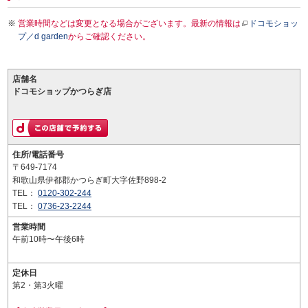
営業時間などは変更となる場合がございます。最新の情報は
ドコモショッ
プ／d garden
からご確認ください。
店舗名
ドコモショップかつらぎ店
住所/電話番号
〒649-7174
和歌山県伊都郡かつらぎ町大字佐野898-2
TEL：
0120-302-244
TEL：
0736-23-2244
営業時間
午前10時〜午後6時
定休日
第2・第3火曜