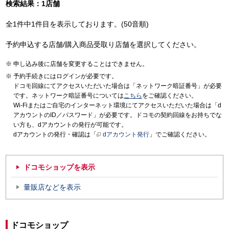
検索結果：1店舗
全1件中1件目を表示しております。(50音順)
予約申込する店舗/購入商品受取り店舗を選択してください。
申し込み後に店舗を変更することはできません。
予約手続きにはログインが必要です。
ドコモ回線にてアクセスいただいた場合は「ネットワーク暗証番号」が必要
です。ネットワーク暗証番号については
こちら
をご確認ください。
Wi-Fiまたはご自宅のインターネット環境にてアクセスいただいた場合は「d
アカウントのID／パスワード」が必要です。ドコモの契約回線をお持ちでな
い方も、dアカウントの発行が可能です。
dアカウントの発行・確認は「
dアカウント発行
」でご確認ください。
ドコモショップを表示
量販店などを表示
ドコモショップ