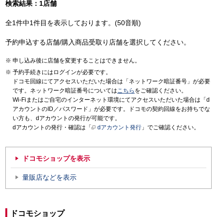
検索結果：1店舗
全1件中1件目を表示しております。(50音順)
予約申込する店舗/購入商品受取り店舗を選択してください。
申し込み後に店舗を変更することはできません。
予約手続きにはログインが必要です。
ドコモ回線にてアクセスいただいた場合は「ネットワーク暗証番号」が必要
です。ネットワーク暗証番号については
こちら
をご確認ください。
Wi-Fiまたはご自宅のインターネット環境にてアクセスいただいた場合は「d
アカウントのID／パスワード」が必要です。ドコモの契約回線をお持ちでな
い方も、dアカウントの発行が可能です。
dアカウントの発行・確認は「
dアカウント発行
」でご確認ください。
ドコモショップを表示
量販店などを表示
ドコモショップ