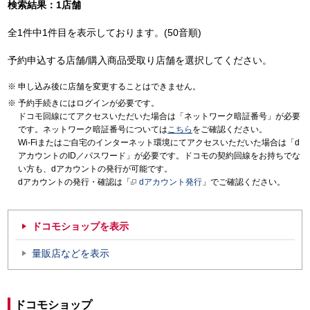
検索結果：1店舗
全1件中1件目を表示しております。(50音順)
予約申込する店舗/購入商品受取り店舗を選択してください。
申し込み後に店舗を変更することはできません。
予約手続きにはログインが必要です。
ドコモ回線にてアクセスいただいた場合は「ネットワーク暗証番号」が必要
です。ネットワーク暗証番号については
こちら
をご確認ください。
Wi-Fiまたはご自宅のインターネット環境にてアクセスいただいた場合は「d
アカウントのID／パスワード」が必要です。ドコモの契約回線をお持ちでな
い方も、dアカウントの発行が可能です。
dアカウントの発行・確認は「
dアカウント発行
」でご確認ください。
ドコモショップを表示
量販店などを表示
ドコモショップ