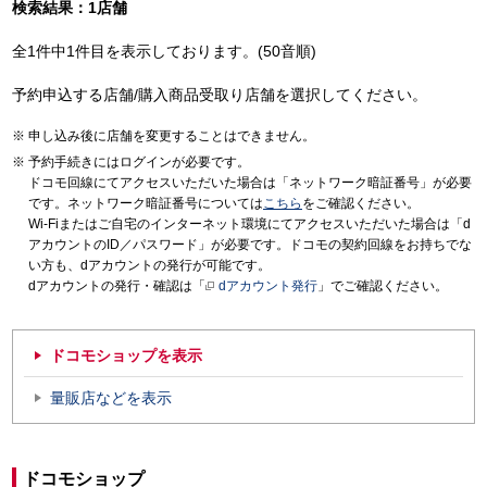
検索結果：1店舗
全1件中1件目を表示しております。(50音順)
予約申込する店舗/購入商品受取り店舗を選択してください。
申し込み後に店舗を変更することはできません。
予約手続きにはログインが必要です。
ドコモ回線にてアクセスいただいた場合は「ネットワーク暗証番号」が必要
です。ネットワーク暗証番号については
こちら
をご確認ください。
Wi-Fiまたはご自宅のインターネット環境にてアクセスいただいた場合は「d
アカウントのID／パスワード」が必要です。ドコモの契約回線をお持ちでな
い方も、dアカウントの発行が可能です。
dアカウントの発行・確認は「
dアカウント発行
」でご確認ください。
ドコモショップを表示
量販店などを表示
ドコモショップ