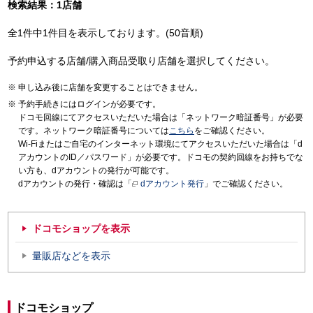
検索結果：1店舗
全1件中1件目を表示しております。(50音順)
予約申込する店舗/購入商品受取り店舗を選択してください。
申し込み後に店舗を変更することはできません。
予約手続きにはログインが必要です。
ドコモ回線にてアクセスいただいた場合は「ネットワーク暗証番号」が必要
です。ネットワーク暗証番号については
こちら
をご確認ください。
Wi-Fiまたはご自宅のインターネット環境にてアクセスいただいた場合は「d
アカウントのID／パスワード」が必要です。ドコモの契約回線をお持ちでな
い方も、dアカウントの発行が可能です。
dアカウントの発行・確認は「
dアカウント発行
」でご確認ください。
ドコモショップを表示
量販店などを表示
ドコモショップ