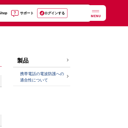
 Shop
サポート
ログインする
MENU
製品
携帯電話の電波防護への
適合性について