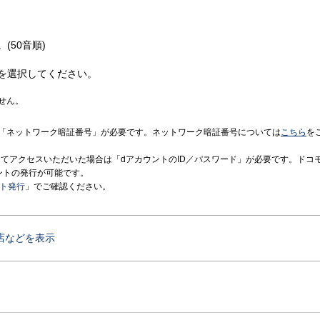
(50音順)
を選択してください。
せん。
「ネットワーク暗証番号」が必要です。ネットワーク暗証番号については
こちら
を
境にてアクセスいただいた場合は「dアカウントのID／パスワード」が必要です。ドコ
ントの発行が可能です。
ント発行
」でご確認ください。
店などを表示