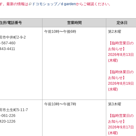
す。最新の情報は
ドコモショップ／d garden
からご確認ください。
住所/電話番号
営業時間
定休日
3
午前10時〜午後6時
第2木曜
市中井町2-9-2
-567-460
【臨時営業日の
443-4411
お知らせ】
2026年8月13日
(木曜)
【臨時休業日の
お知らせ】
2026年8月19日
(水曜)
5
午前10時〜午後7時
第3木曜
市土生町5-11-7
-061-226
【臨時営業日の
420-1226
お知らせ】
2026年9月17日
(木曜)