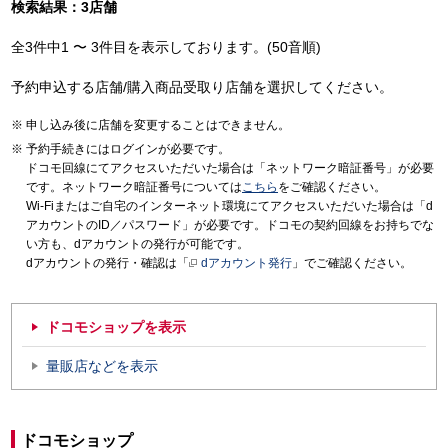
検索結果：3店舗
全3件中1 〜 3件目を表示しております。(50音順)
予約申込する店舗/購入商品受取り店舗を選択してください。
申し込み後に店舗を変更することはできません。
予約手続きにはログインが必要です。
ドコモ回線にてアクセスいただいた場合は「ネットワーク暗証番号」が必要
です。ネットワーク暗証番号については
こちら
をご確認ください。
Wi-Fiまたはご自宅のインターネット環境にてアクセスいただいた場合は「d
アカウントのID／パスワード」が必要です。ドコモの契約回線をお持ちでな
い方も、dアカウントの発行が可能です。
dアカウントの発行・確認は「
dアカウント発行
」でご確認ください。
ドコモショップを表示
量販店などを表示
ドコモショップ