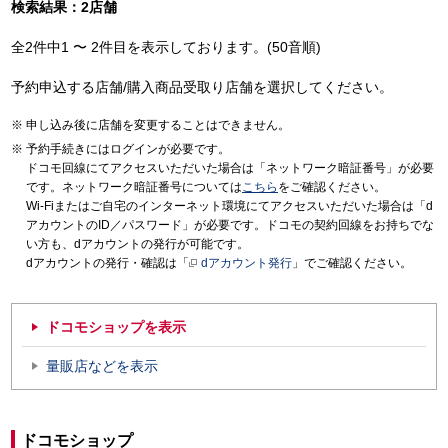
検索結果：2店舗
全2件中1 〜 2件目を表示しております。(50音順)
予約申込する店舗/購入商品受取り店舗を選択してください。
申し込み後に店舗を変更することはできません。
予約手続きにはログインが必要です。
ドコモ回線にてアクセスいただいた場合は「ネットワーク暗証番号」が必要
です。ネットワーク暗証番号については
こちら
をご確認ください。
Wi-Fiまたはご自宅のインターネット環境にてアクセスいただいた場合は「d
アカウントのID／パスワード」が必要です。ドコモの契約回線をお持ちでな
い方も、dアカウントの発行が可能です。
dアカウントの発行・確認は「
dアカウント発行
」でご確認ください。
ドコモショップを表示
量販店などを表示
ドコモショップ