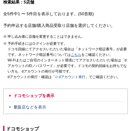
検索結果：5店舗
全5件中1 〜 5件目を表示しております。(50音順)
予約申込する店舗/購入商品受取り店舗を選択してください。
申し込み後に店舗を変更することはできません。
予約手続きにはログインが必要です。
ドコモ回線にてアクセスいただいた場合は「ネットワーク暗証番号」が必要
です。ネットワーク暗証番号については
こちら
をご確認ください。
Wi-Fiまたはご自宅のインターネット環境にてアクセスいただいた場合は「d
アカウントのID／パスワード」が必要です。ドコモの契約回線をお持ちでな
い方も、dアカウントの発行が可能です。
dアカウントの発行・確認は「
dアカウント発行
」でご確認ください。
ドコモショップを表示
量販店などを表示
ドコモショップ