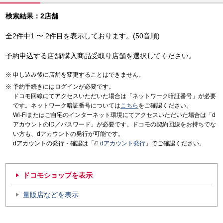
検索結果：2店舗
全2件中1 〜 2件目を表示しております。(50音順)
予約申込する店舗/購入商品受取り店舗を選択してください。
申し込み後に店舗を変更することはできません。
予約手続きにはログインが必要です。
ドコモ回線にてアクセスいただいた場合は「ネットワーク暗証番号」が必要
です。ネットワーク暗証番号については
こちら
をご確認ください。
Wi-Fiまたはご自宅のインターネット環境にてアクセスいただいた場合は「d
アカウントのID／パスワード」が必要です。ドコモの契約回線をお持ちでな
い方も、dアカウントの発行が可能です。
dアカウントの発行・確認は「
dアカウント発行
」でご確認ください。
ドコモショップを表示
量販店などを表示