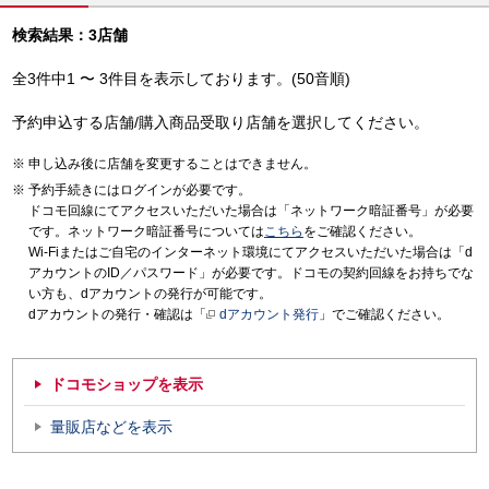
検索結果：3店舗
全3件中1 〜 3件目を表示しております。(50音順)
予約申込する店舗/購入商品受取り店舗を選択してください。
申し込み後に店舗を変更することはできません。
予約手続きにはログインが必要です。
ドコモ回線にてアクセスいただいた場合は「ネットワーク暗証番号」が必要
です。ネットワーク暗証番号については
こちら
をご確認ください。
Wi-Fiまたはご自宅のインターネット環境にてアクセスいただいた場合は「d
アカウントのID／パスワード」が必要です。ドコモの契約回線をお持ちでな
い方も、dアカウントの発行が可能です。
dアカウントの発行・確認は「
dアカウント発行
」でご確認ください。
ドコモショップを表示
量販店などを表示