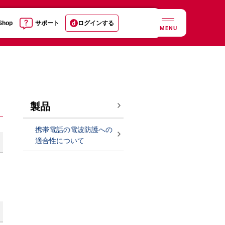
 Shop
サポート
ログインする
MENU
製品
携帯電話の電波防護への
適合性について