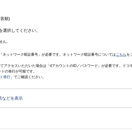
音順)
を選択してください。
せん。
「ネットワーク暗証番号」が必要です。ネットワーク暗証番号については
こちら
を
境にてアクセスいただいた場合は「dアカウントのID／パスワード」が必要です。ドコ
ントの発行が可能です。
ント発行
」でご確認ください。
店などを表示