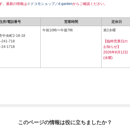
す。最新の情報は
ドコモショップ／d garden
からご確認ください。
住所/電話番号
営業時間
定休日
1
午前10時〜午後7時
第2水曜
中央町2-18-18
-241-718
【臨時営業日の
-24-1718
お知らせ】
2026年8月12日
(水曜)
このページの情報は役に立ちましたか？