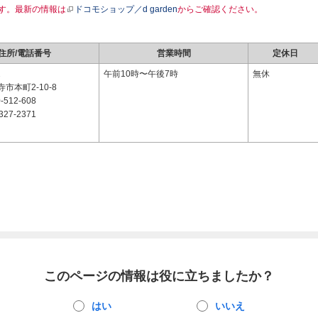
す。最新の情報は
ドコモショップ／d garden
からご確認ください。
住所/電話番号
営業時間
定休日
2
午前10時〜午後7時
無休
市本町2-10-8
-512-608
327-2371
このページの情報は役に立ちましたか？
はい
いいえ