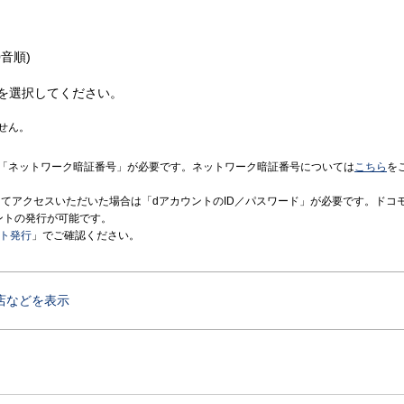
音順)
を選択してください。
せん。
「ネットワーク暗証番号」が必要です。ネットワーク暗証番号については
こちら
を
境にてアクセスいただいた場合は「dアカウントのID／パスワード」が必要です。ドコ
ントの発行が可能です。
ント発行
」でご確認ください。
店などを表示