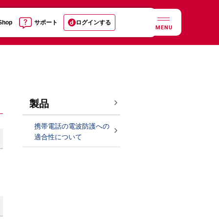
 Shop
サポート
ログインする
MENU
製品
携帯電話の電波防護への
適合性について