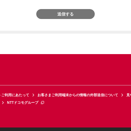
送信する
トご利用にあたって
お客さまご利用端末からの情報の外部送信について
見
NTTドコモグループ