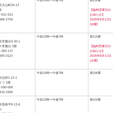
3
午前10時〜午後7時
第2水曜
大山町30-13
階
【臨時営業日の
-531-523
お知らせ】
966-2700
2026年8月12日
(水曜)
1
午前10時〜午後7時
第2火曜
常盤台4-30-1
ス常盤台 1階
【臨時営業日の
-384-137
お知らせ】
945-3110
2026年8月11日
(火曜)
6
午前10時〜午後7時
第3木曜
志村1-12-1
ツ 1階
-590-068
916-1600
2
午前10時〜午後7時
第3火曜
高島平8-13-8
ル