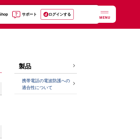
 Shop
サポート
ログインする
MENU
製品
携帯電話の電波防護への
適合性について