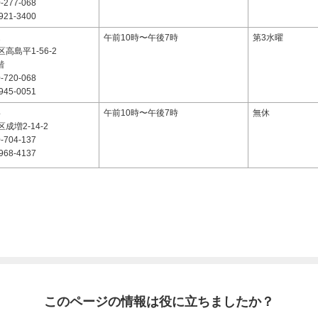
-277-068
921-3400
2
午前10時〜午後7時
第3水曜
高島平1-56-2
階
-720-068
945-0051
4
午前10時〜午後7時
無休
成増2-14-2
-704-137
968-4137
このページの情報は役に立ちましたか？