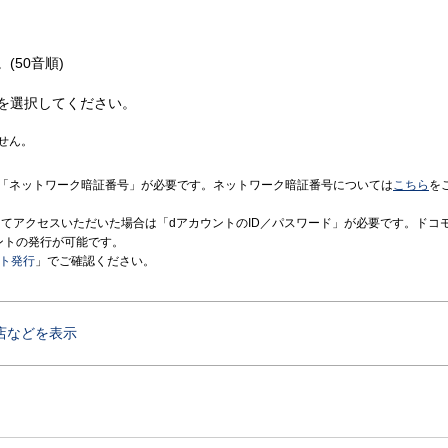
(50音順)
を選択してください。
せん。
「ネットワーク暗証番号」が必要です。ネットワーク暗証番号については
こちら
を
境にてアクセスいただいた場合は「dアカウントのID／パスワード」が必要です。ドコ
ントの発行が可能です。
ント発行
」でご確認ください。
店などを表示