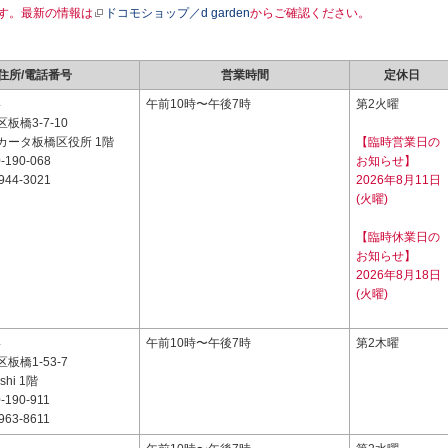
す。最新の情報は
ドコモショップ／d garden
からご確認ください。
住所/電話番号
営業時間
定休日
4
午前10時〜午後7時
第2火曜
板橋3-7-10
カータ板橋区役所 1階
【臨時営業日の
-190-068
お知らせ】
944-3021
2026年8月11日
(火曜)
【臨時休業日の
お知らせ】
2026年8月18日
(火曜)
4
午前10時〜午後7時
第2木曜
板橋1-53-7
ashi 1階
-190-911
963-8611