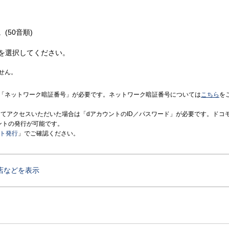
(50音順)
を選択してください。
せん。
「ネットワーク暗証番号」が必要です。ネットワーク暗証番号については
こちら
を
境にてアクセスいただいた場合は「dアカウントのID／パスワード」が必要です。ドコ
ントの発行が可能です。
ント発行
」でご確認ください。
店などを表示