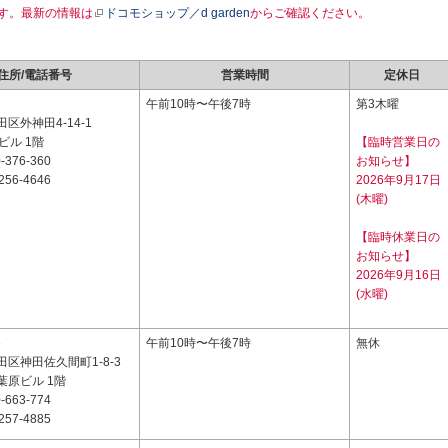
す。最新の情報は
ドコモショップ／d garden
からご確認ください。
住所/電話番号
営業時間
定休日
1
午前10時〜午後7時
第3木曜
区外神田4-14-1
ビル 1階
【臨時営業日の
-376-360
お知らせ】
256-4646
2026年9月17日
(木曜)
【臨時休業日の
お知らせ】
2026年9月16日
(水曜)
5
午前10時〜午後7時
無休
区神田佐久間町1-8-3
葉原ビル 1階
-663-774
257-4885