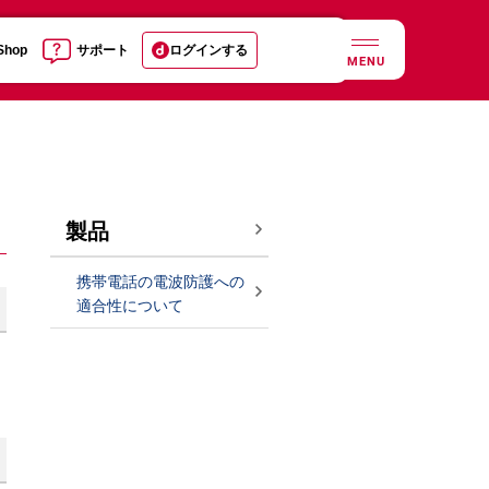
 Shop
サポート
ログインする
MENU
製品
携帯電話の電波防護への
適合性について