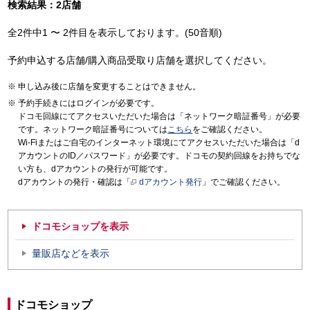
検索結果：2店舗
全2件中1 〜 2件目を表示しております。(50音順)
予約申込する店舗/購入商品受取り店舗を選択してください。
申し込み後に店舗を変更することはできません。
予約手続きにはログインが必要です。
ドコモ回線にてアクセスいただいた場合は「ネットワーク暗証番号」が必要
です。ネットワーク暗証番号については
こちら
をご確認ください。
Wi-Fiまたはご自宅のインターネット環境にてアクセスいただいた場合は「d
アカウントのID／パスワード」が必要です。ドコモの契約回線をお持ちでな
い方も、dアカウントの発行が可能です。
dアカウントの発行・確認は「
dアカウント発行
」でご確認ください。
ドコモショップを表示
量販店などを表示
ドコモショップ