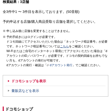
検索結果：3店舗
全3件中1 〜 3件目を表示しております。(50音順)
予約申込する店舗/購入商品受取り店舗を選択してください。
申し込み後に店舗を変更することはできません。
予約手続きにはログインが必要です。
ドコモ回線にてアクセスいただいた場合は「ネットワーク暗証番号」が必要
です。ネットワーク暗証番号については
こちら
をご確認ください。
Wi-Fiまたはご自宅のインターネット環境にてアクセスいただいた場合は「d
アカウントのID／パスワード」が必要です。ドコモの契約回線をお持ちでな
い方も、dアカウントの発行が可能です。
dアカウントの発行・確認は「
dアカウント発行
」でご確認ください。
ドコモショップを表示
量販店などを表示
ドコモショップ