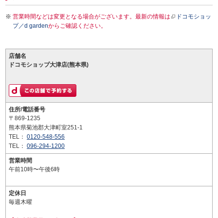
営業時間などは変更となる場合がございます。最新の情報は
ドコモショッ
プ／d garden
からご確認ください。
店舗名
ドコモショップ大津店(熊本県)
住所/電話番号
〒869-1235
熊本県菊池郡大津町室251-1
TEL：
0120-548-556
TEL：
096-294-1200
営業時間
午前10時〜午後6時
定休日
毎週木曜