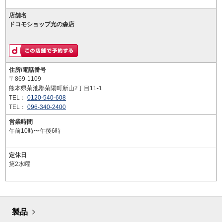
店舗名
ドコモショップ光の森店
住所/電話番号
〒869-1109
熊本県菊池郡菊陽町新山2丁目11-1
TEL：
0120-540-608
TEL：
096-340-2400
営業時間
午前10時〜午後6時
定休日
第2水曜
製品