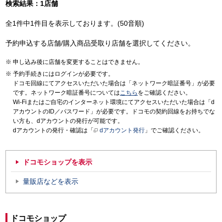
検索結果：1店舗
全1件中1件目を表示しております。(50音順)
予約申込する店舗/購入商品受取り店舗を選択してください。
申し込み後に店舗を変更することはできません。
予約手続きにはログインが必要です。
ドコモ回線にてアクセスいただいた場合は「ネットワーク暗証番号」が必要
です。ネットワーク暗証番号については
こちら
をご確認ください。
Wi-Fiまたはご自宅のインターネット環境にてアクセスいただいた場合は「d
アカウントのID／パスワード」が必要です。ドコモの契約回線をお持ちでな
い方も、dアカウントの発行が可能です。
dアカウントの発行・確認は「
dアカウント発行
」でご確認ください。
ドコモショップを表示
量販店などを表示
ドコモショップ