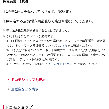
検索結果：1店舗
全1件中1件目を表示しております。(50音順)
予約申込する店舗/購入商品受取り店舗を選択してください。
申し込み後に店舗を変更することはできません。
予約手続きにはログインが必要です。
ドコモ回線にてアクセスいただいた場合は「ネットワーク暗証番号」が必要
です。ネットワーク暗証番号については
こちら
をご確認ください。
Wi-Fiまたはご自宅のインターネット環境にてアクセスいただいた場合は「d
アカウントのID／パスワード」が必要です。ドコモの契約回線をお持ちでな
い方も、dアカウントの発行が可能です。
dアカウントの発行・確認は「
dアカウント発行
」でご確認ください。
ドコモショップを表示
量販店などを表示
ドコモショップ