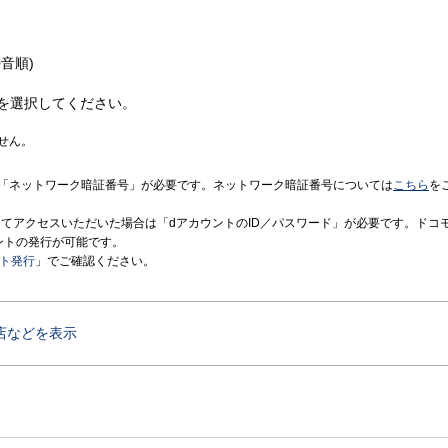
音順)
を選択してください。
せん。
「ネットワーク暗証番号」が必要です。ネットワーク暗証番号については
こちら
を
境にてアクセスいただいた場合は「dアカウントのID／パスワード」が必要です。ドコ
ントの発行が可能です。
ント発行
」でご確認ください。
店などを表示