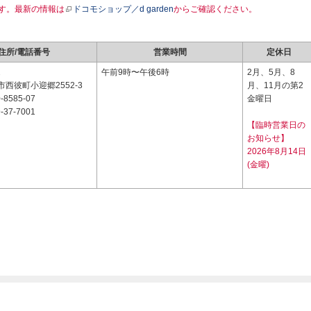
す。最新の情報は
ドコモショップ／d garden
からご確認ください。
住所/電話番号
営業時間
定休日
2
午前9時〜午後6時
2月、5月、8
西彼町小迎郷2552-3
月、11月の第2
-8585-07
金曜日
-37-7001
【臨時営業日の
お知らせ】
2026年8月14日
(金曜)