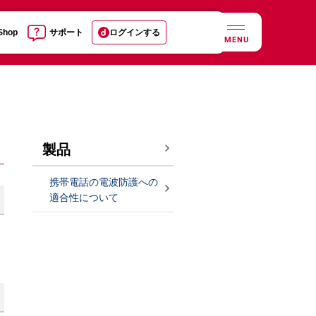
 Shop
サポート
ログインする
MENU
製品
携帯電話の電波防護への
適合性について