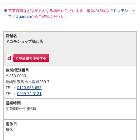
営業時間などは変更となる場合がございます。最新の情報は
ドコモショッ
プ／d garden
からご確認ください。
店舗名
ドコモショップ福江店
住所/電話番号
〒853-0033
長崎県五島市木場町260-7
TEL：
0120-556-855
TEL：
0959-74-3131
営業時間
午前9時〜午後6時
定休日
無休