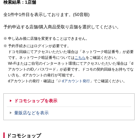
検索結果：1店舗
全1件中1件目を表示しております。(50音順)
予約申込する店舗/購入商品受取り店舗を選択してください。
申し込み後に店舗を変更することはできません。
予約手続きにはログインが必要です。
ドコモ回線にてアクセスいただいた場合は「ネットワーク暗証番号」が必要
です。ネットワーク暗証番号については
こちら
をご確認ください。
Wi-Fiまたはご自宅のインターネット環境にてアクセスいただいた場合は「d
アカウントのID／パスワード」が必要です。ドコモの契約回線をお持ちでな
い方も、dアカウントの発行が可能です。
dアカウントの発行・確認は「
dアカウント発行
」でご確認ください。
ドコモショップを表示
量販店などを表示
ドコモショップ